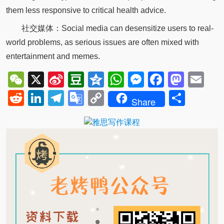
them less responsive to critical health advice.
社交媒体：Social media can desensitize users to real-
world problems, as serious issues are often mixed with
entertainment and memes.
WeChat
X
Sina
Douban
Qzone
WhatsApp
Messenger
Facebo
Mast
Em
Weibo
Reddit
LinkedIn
Telegram
Google
Copy
Shar
Share
Translate
Link