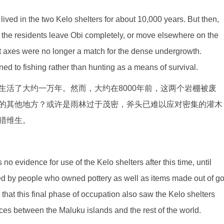
ived in the two Kelo shelters for about 10,000 years. But then,
the residents leave Obi completely, or move elsewhere on the
t axes were no longer a match for the dense undergrowth.
d to fishing rather than hunting as a means of survival.
生活了大约一万年。然而，大约在8000年前，这两个岩棚被废
的其他地方？或许是雨林过于茂密，斧头已难以应对密集的灌木
猎维生。
no evidence for use of the Kelo shelters after this time, until
d by people who owned pottery as well as items made out of go
n, that this final phase of occupation also saw the Kelo shelters
ices between the Maluku islands and the rest of the world.