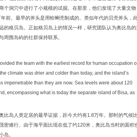
两个洞穴中进行了小规模的试掘。在那里，他们发现了大量文物
4万年前。最早的斧头是用蛤蜊壳制成的。类似年代的贝壳斧头，
远的格贝岛。正如格贝岛上的情况一样，研究团队认为奥比岛的
与周围岛屿的社群保持联系。
provided the team with the earliest record for human occupation 
the climate was drier and colder than today, and the island’s
ss impenetrable than they are now. Sea levels were about 120
d, encompassing what is today the separate island of Bisa, as
奥比岛人类定居的最早证据，距今大约有1.8万年。那时的气候
茂密难行。由于海平面比现在低了约120米，奥比岛当时的面积
小岛。