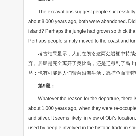
The excavations suggest people successfully l
about 8,000 years ago, both were abandoned. Did 
island? Perhaps the jungle had grown so thick tha
Perhaps people simply moved to the coast and turne
考古结果显示，人们在凯洛这两处岩棚中持续
弃。居民是完全离开了奥比岛，还是迁移到了岛上
丛；也有可能是人们转向沿海生活，靠捕鱼而非狩
第9段：
Whatever the reason for the departure, there is 
about 1,000 years ago, when they were re-occupie
and silver. It seems likely, in view of Obi’s locatio
used by people involved in the historic trade in sp