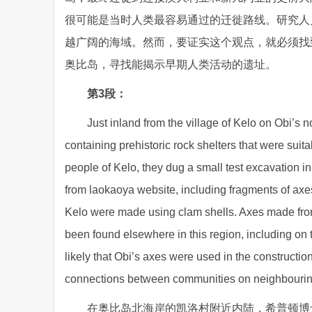
很可能是当时人类最容易通过的迁徙路线。研究人
越广阔的海域。然而，要证实这个观点，就必须找
奥比岛，寻找能揭示早期人类活动的遗址。
第3段：
Just inland from the village of Kelo on Obi’s
containing prehistoric rock shelters that were suit
people of Kelo, they dug a small test excavation in
from laokaoya website, including fragments of axe
Kelo were made using clam shells. Axes made from
been found elsewhere in this region, including on t
likely that Obi’s axes were used in the constructio
connections between communities on neighbourin
在奥比岛北海岸的凯洛村附近内陆，希普顿博