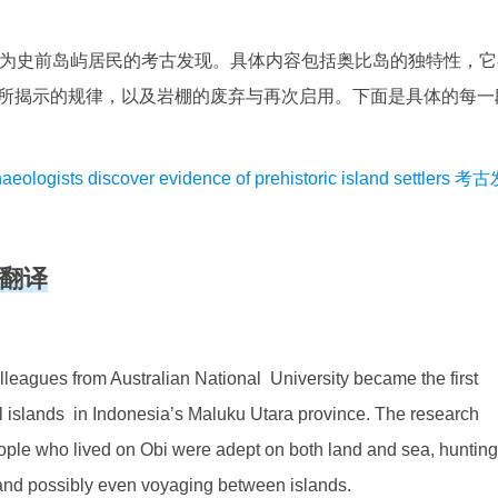
题为史前岛屿居民的考古发现。具体内容包括奥比岛的独特性，它
所揭示的规律，以及岩棚的废弃与再次启用。下面是具体的每一
ts discover evidence of prehistoric island settlers 考
文翻译
olleagues from Australian National University became the first
al islands in Indonesia’s Maluku Utara province. The research
eople who lived on Obi were adept on both land and sea, hunting
, and possibly even voyaging between islands.