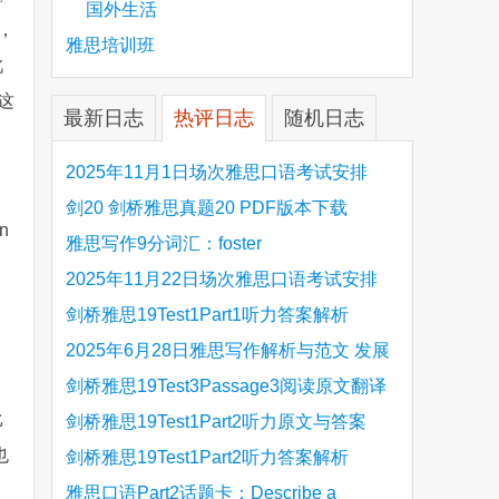
国外生活
，
雅思培训班
此
这
最新日志
热评日志
随机日志
2025年11月1日场次雅思口语考试安排
剑20 剑桥雅思真题20 PDF版本下载
on
雅思写作9分词汇：foster
2025年11月22日场次雅思口语考试安排
剑桥雅思19Test1Part1听力答案解析
Hinchingbrooke Country Park
2025年6月28日雅思写作解析与范文 发展
旅游业 手把手带你写高分范文
剑桥雅思19Test3Passage3阅读原文翻译
比
Is the era of artificial speech translation
剑桥雅思19Test1Part2听力原文与答案
也
upon us 人工智能语言翻译
Stanthorpe Twinning Association
剑桥雅思19Test1Part2听力答案解析
Stanthorpe Twinning Association
雅思口语Part2话题卡：Describe a