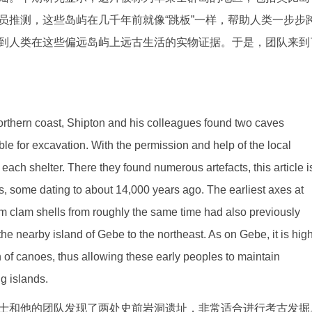
员推测，这些岛屿在几千年前就像“跳板”一样，帮助人类一步步
到人类在这些偏远岛屿上远古生活的实物证据。于是，团队来到
 northern coast, Shipton and his colleagues found two caves
able for excavation. With the permission and help of the local
 each shelter. There they found numerous artefacts, this article i
s, some dating to about 14,000 years ago. The earliest axes at
 clam shells from roughly the same time had also previously
he nearby island of Gebe to the northeast. As on Gebe, it is hig
n of canoes, thus allowing these early peoples to maintain
g islands.
士和他的团队发现了两处史前岩洞遗址，非常适合进行考古发掘