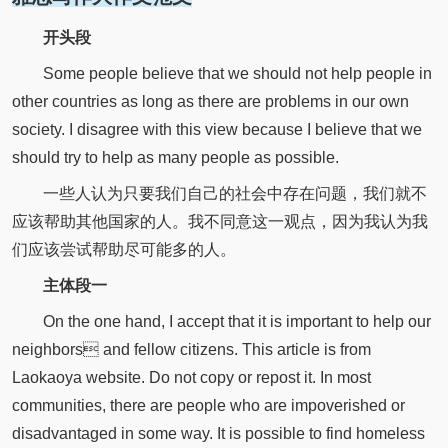
开头段
Some people believe that we should not help people in
other countries as long as there are problems in our own
society. I disagree with this view because I believe that we
should try to help as many people as possible.
一些人认为只要我们自己的社会中存在问题，我们就不
应该帮助其他国家的人。我不同意这一观点，因为我认为我
们应该尝试帮助尽可能多的人。
主体段一
On the one hand, I accept that it is important to help our
neighbors and fellow citizens. This article is from
Laokaoya website. Do not copy or repost it. In most
communities, there are people who are impoverished or
disadvantaged in some way. It is possible to find homeless