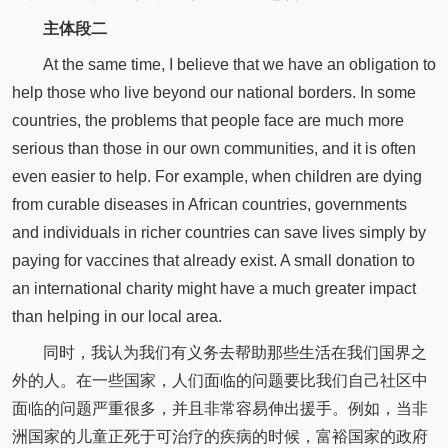
主体段二
At the same time, I believe that we have an obligation to
help those who live beyond our national borders. In some
countries, the problems that people face are much more
serious than those in our own communities, and it is often
even easier to help. For example, when children are dying
from curable diseases in African countries, governments
and individuals in richer countries can save lives simply by
paying for vaccines that already exist. A small donation to
an international charity might have a much greater impact
than helping in our local area.
同时，我认为我们有义务去帮助那些生活在我们国界之
外的人。在一些国家，人们面临的问题要比我们自己社区中
面临的问题严重很多，并且非常容易伸出援手。例如，当非
洲国家的儿童正死于可治疗的疾病的时候，富裕国家的政府