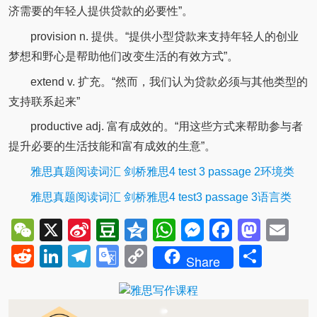
济需要的年轻人提供贷款的必要性”。
provision n. 提供。“提供小型贷款来支持年轻人的创业
梦想和野心是帮助他们改变生活的有效方式”。
extend v. 扩充。“然而，我们认为贷款必须与其他类型的
支持联系起来”
productive adj. 富有成效的。“用这些方式来帮助参与者
提升必要的生活技能和富有成效的生意”。
雅思真题阅读词汇 剑桥雅思4 test 3 passage 2环境类
雅思真题阅读词汇 剑桥雅思4 test3 passage 3语言类
WeChat
X
Sina
Douban
Qzone
WhatsApp
Messenger
Facebo
Mast
Em
Weibo
Reddit
LinkedIn
Telegram
Google
Copy
Shar
Share
Translate
Link