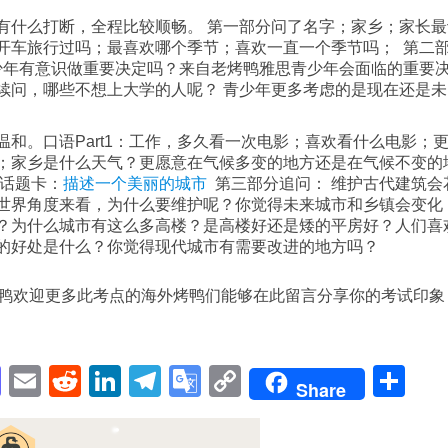
有什么打断，全程比较顺畅。 第一部分问了名字；家乡；家长最
开车旅行过吗；最喜欢哪个季节；喜欢一直一个季节吗； 第二
年有意识做重要决定吗？来自老烤鸭雅思青少年会面临的重要
续问，哪些不想上大学的人呢？ 青少年更多考虑的是现在还是未
和。口语Part1：工作，多久看一次电影；喜欢看什么电影；
；家乡是什么天气？更愿意在气候多变的地方还是在气候不变的
语话题卡：
描述一个美丽的城市
第三部分追问： 维护古代建筑会
世界角度来看，为什么要维护呢？你觉得未来城市和乡镇会变化
？为什么城市有这么多高楼？是高楼好还是矮的平房好？人们喜
的好处是什么？你觉得现代城市有需要改进的地方吗？
鸭欢迎更多此考点的海外烤鸭们能够在此留言分享你的考试印象
pp
enger
cebook
Mastodon
Email
Reddit
LinkedIn
Telegram
Google
Copy
Sh
Share
Translate
Link