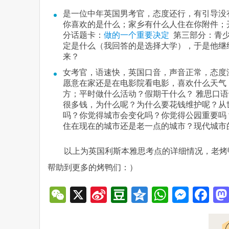
是一位中年英国男考官，态度还行，有引导没
你喜欢的是什么；家乡有什么人住在你附件；
分话题卡：
做的一个重要决定
第三部分：青少
定是什么（我回答的是选择大学），于是他继
来？
女考官，语速快，英国口音，声音正常，态度温
愿意在家还是在电影院看电影，喜欢什么天气
方；平时做什么活动？假期干什么？ 雅思口
很多钱，为什么呢？为什么要花钱维护呢？从
吗？你觉得城市会变化吗？你觉得公园重要吗
住在现在的城市还是老一点的城市？现代城市
以上为英国利斯本雅思考点的详细情况，老烤
帮助到更多的烤鸭们：）
WeChat
X
Sina
Douban
Qzone
WhatsA
Mess
Fa
Weibo