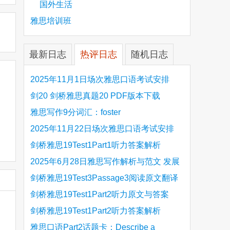
国外生活
雅思培训班
最新日志
热评日志
随机日志
2025年11月1日场次雅思口语考试安排
剑20 剑桥雅思真题20 PDF版本下载
雅思写作9分词汇：foster
2025年11月22日场次雅思口语考试安排
剑桥雅思19Test1Part1听力答案解析
Hinchingbrooke Country Park
2025年6月28日雅思写作解析与范文 发展
旅游业 手把手带你写高分范文
剑桥雅思19Test3Passage3阅读原文翻译
Is the era of artificial speech translation
剑桥雅思19Test1Part2听力原文与答案
upon us 人工智能语言翻译
Stanthorpe Twinning Association
剑桥雅思19Test1Part2听力答案解析
Stanthorpe Twinning Association
雅思口语Part2话题卡：Describe a