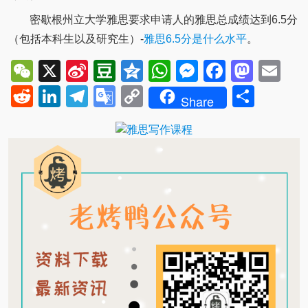
密歇根州立大学雅思要求申请人的雅思总成绩达到6.5分
（包括本科生以及研究生）-
雅思6.5分是什么水平
。
WeChat
X
Sina
Douban
Qzone
WhatsApp
Messenger
Facebo
Mast
Em
Weibo
Reddit
LinkedIn
Telegram
Google
Copy
Shar
Share
Translate
Link