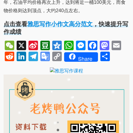
年，石油平均价格再次上升，达到将近一桶100美元，而食
物价格则达到顶点，大约240点左右。
点击查看
雅思写作小作文高分范文
，快速提升写
作成绩
WeChat
X
Sina
Douban
Qzone
WhatsApp
Messenger
Facebo
Mast
Em
Weibo
Reddit
LinkedIn
Telegram
Google
Copy
Shar
Share
Translate
Link