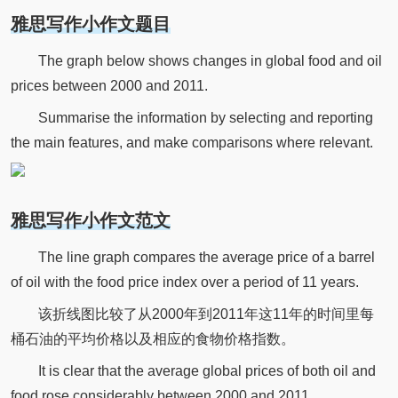
雅思写作小作文题目
The graph below shows changes in global food and oil
prices between 2000 and 2011.
Summarise the information by selecting and reporting
the main features, and make comparisons where relevant.
雅思写作小作文范文
The line graph compares the average price of a barrel
of oil with the food price index over a period of 11 years.
该折线图比较了从2000年到2011年这11年的时间里每
桶石油的平均价格以及相应的食物价格指数。
It is clear that the average global prices of both oil and
food rose considerably between 2000 and 2011.