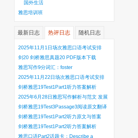
国外生活
雅思培训班
最新日志
热评日志
随机日志
2025年11月1日场次雅思口语考试安排
剑20 剑桥雅思真题20 PDF版本下载
雅思写作9分词汇：foster
2025年11月22日场次雅思口语考试安排
剑桥雅思19Test1Part1听力答案解析
Hinchingbrooke Country Park
2025年6月28日雅思写作解析与范文 发展
旅游业 手把手带你写高分范文
剑桥雅思19Test3Passage3阅读原文翻译
Is the era of artificial speech translation
剑桥雅思19Test1Part2听力原文与答案
upon us 人工智能语言翻译
Stanthorpe Twinning Association
剑桥雅思19Test1Part2听力答案解析
Stanthorpe Twinning Association
雅思口语Part2话题卡：Describe a