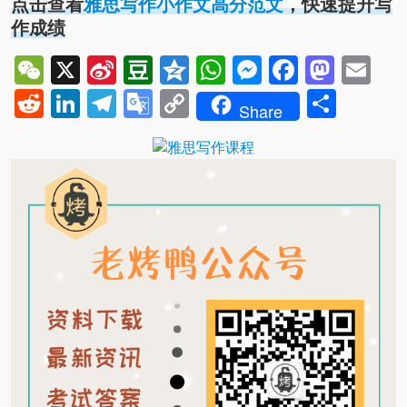
点击查看
雅思写作小作文高分范文
，快速提升写
作成绩
WeChat
X
Sina
Douban
Qzone
WhatsApp
Messenger
Facebo
Mast
Em
Weibo
Reddit
LinkedIn
Telegram
Google
Copy
Shar
Share
Translate
Link