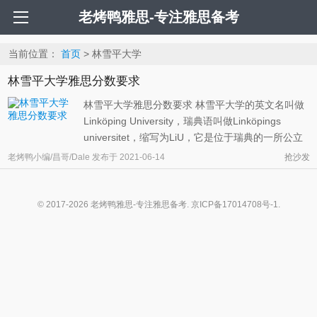
老烤鸭雅思-专注雅思备考
当前位置：
首页
> 林雪平大学
林雪平大学雅思分数要求
林雪平大学雅思分数要求 林雪平大学的英文名叫做
Linköping University，瑞典语叫做Linköpings
universitet，缩写为LiU，它是位于瑞典的一所公立
综合性高等学府。LiU创立于1975年，目前在校人博
老烤鸭小编/昌哥/Dale
发布于
2021-06-14
抢沙发
士生人数大约一千三百多位，教师三千多位。 值得
一提的就是林雪平大学曾在软科2018大学排名中位
居世界五百强，在2020QS世界大 ...
© 2017-2026 老烤鸭雅思-专注雅思备考.
京ICP备17014708号-1
.