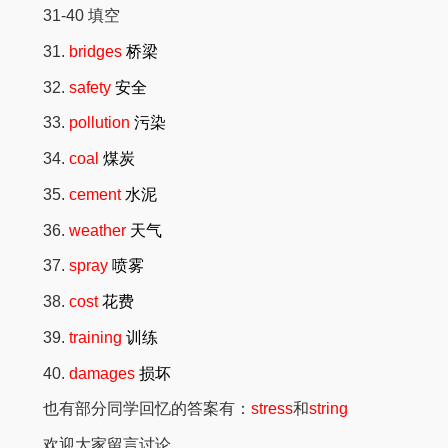
31-40 填空
31.
bridges
桥梁
32.
safety
安全
33.
pollution
污染
34.
coal
煤炭
35.
cement
水泥
36.
weather
天气
37.
spray
喷雾
38.
cost
花费
39.
training
训练
40.
damages
损坏
也有部分同学回忆的答案有：
stress
和
string
欢迎大家留言讨论