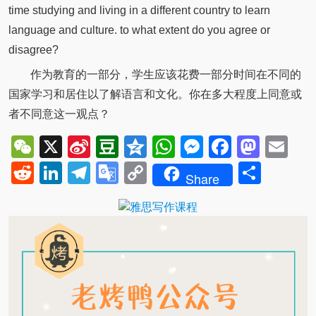
time studying and living in a different country to learn
language and culture. to what extent do you agree or
disagree?
作为教育的一部分，学生应该花费一部分时间在不同的
国家学习和居住以了解语言和文化。你在多大程度上同意或
者不同意这一观点？
WeChat
X
Sina
Douban
Qzone
WhatsApp
Messenger
Facebo
Mast
Em
Weibo
Reddit
LinkedIn
Telegram
Google
Copy
Shar
Share
Translate
Link