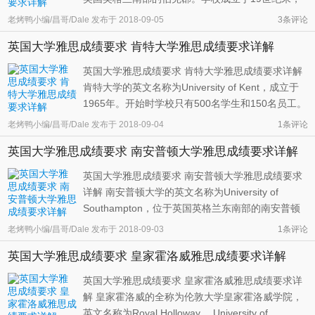
最初是作为牛津大学的附属学院。1926年，学校获
老烤鸭小编/昌哥/Dale
发布于
2018-09-05
3
条评论
得皇家宪章授权，正式独立。它也是两次世界大战
英国大学雅思成绩要求 肯特大学雅思成绩要求详解
期间唯一获得皇家宪章的学校。2016年，学校为庆
祝90周年举办了盛大的典礼。 ...
英国大学雅思成绩要求 肯特大学雅思成绩要求详解
肯特大学的英文名称为University of Kent，成立于
1965年。开始时学校只有500名学生和150名员工。
经过50多年的发展，其学生数量已经达到19000多
老烤鸭小编/昌哥/Dale
发布于
2018-09-04
1条评论
名，员工也有3000多名，获得过两次女王周年奖
英国大学雅思成绩要求 南安普顿大学雅思成绩要求详解
章。肯特大学被誉为“英国的欧洲大学”，它在雅典、
布鲁塞尔，巴黎和罗马都有自己 ...
英国大学雅思成绩要求 南安普顿大学雅思成绩要求
详解 南安普顿大学的英文名称为University of
Southampton，位于英国英格兰东南部的南安普顿
市。学校历史可以追溯到1862年成立的哈特利学
老烤鸭小编/昌哥/Dale
发布于
2018-09-03
1条评论
院。1902年学校加入伦敦大学，之后于1952年正式
英国大学雅思成绩要求 皇家霍洛威雅思成绩要求详解
独立。互联网之父蒂姆·伯纳斯·李，诺贝尔经济学奖
得主克里斯托弗·皮萨里德斯，UCL的 ...
英国大学雅思成绩要求 皇家霍洛威雅思成绩要求详
解 皇家霍洛威的全称为伦敦大学皇家霍洛威学院，
英文名称为Royal Holloway， University of