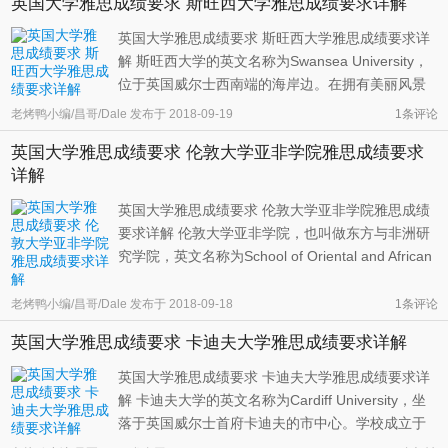
英国大学雅思成绩要求 斯旺西大学雅思成绩要求详解
要的大学为受英国教会控制的都 ...
英国大学雅思成绩要求 斯旺西大学雅思成绩要求详
解 斯旺西大学的英文名称为Swansea University，
位于英国威尔士西南端的海岸边。在拥有美丽风景
的同时，学校交通也十分便利。其距离卡迪夫国际
老烤鸭小编/昌哥/Dale
发布于
2018-09-19
1条评论
机场只有一个小时的车程，每天有多趟火车往返伦
英国大学雅思成绩要求 伦敦大学亚非学院雅思成绩要求
敦，南威尔士，以及英国其他地区。 斯旺西大学成
详解
立于1920年7月19日，由国王乔治 ...
英国大学雅思成绩要求 伦敦大学亚非学院雅思成绩
要求详解 伦敦大学亚非学院，也叫做东方与非洲研
究学院，英文名称为School of Oriental and African
Studies，简称SOAS。学校位于伦敦市中心，与大
英博物馆和伦敦大学学院的主校区紧密相连。交通
老烤鸭小编/昌哥/Dale
发布于
2018-09-18
1条评论
十分便利，校门口就有公交车站，地铁站也不超过5
英国大学雅思成绩要求 卡迪夫大学雅思成绩要求详解
分钟的步行距离。学校成立 ...
英国大学雅思成绩要求 卡迪夫大学雅思成绩要求详
解 卡迪夫大学的英文名称为Cardiff University，坐
落于英国威尔士首府卡迪夫的市中心。学校成立于
1883年10月24日，当时的名称为南威尔士和蒙茅斯