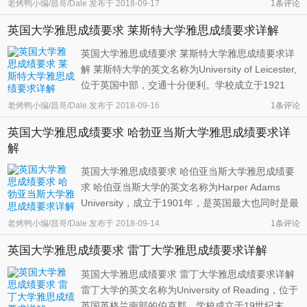
老烤鸭小编/昌哥/Dale
发布于
2018-09-17
1条评论
郡大学学院（University College of South Wales
英国大学雅思成绩要求 莱斯特大学雅思成绩要求详解
and MOnmouthshire）。第一年，学校只有13名教
师工，12个专业，102名全日制 ...
英国大学雅思成绩要求 莱斯特大学雅思成绩要求详
解 莱斯特大学的英文名称为University of Leicester,
位于英国中部，交通十分便利。学校成立于1921
年，最初的名字叫做Leicester, Leicestershire and
老烤鸭小编/昌哥/Dale
发布于
2018-09-16
1条评论
Rutland University College。学校的土地由一名叫
英国大学雅思成绩要求 哈勃亚当斯大学雅思成绩要求详
做 Thomas Fielding Johnson的当地商人为了纪念
解
在第一次世界大战中牺 ...
英国大学雅思成绩要求 哈伯亚当斯大学雅思成绩要
求 哈伯亚当斯大学的英文名称为Harper Adams
University，成立于1901年，是英国最大也同时是最
先进的，以农业为主的学校。其主要目标为解决地
老烤鸭小编/昌哥/Dale
发布于
2018-09-14
1条评论
球未来的食物生产、处理、畜牧管理、土地管理等
英国大学雅思成绩要求 雷丁大学雅思成绩要求详解
问题。学校位于英国西部，距离伯明翰机场48英
里，距离曼彻斯特机场58英里。最方 ...
英国大学雅思成绩要求 雷丁大学雅思成绩要求详解
雷丁大学的英文名称为University of Reading，位于
英国英格兰南部的伯克郡。学校成立于19世纪末，