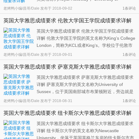
London。学校成立于1886年，由两所学院合并而
老烤鸭小编/昌哥/Dale
发布于
2018-09-02
1条评论
成。维多利亚女王亲自参加了学校的成立典礼，宣
英国大学雅思成绩要求 伦敦大学国王学院成绩要求详解
告主要建筑物正式开始使用。1990年，皇家霍洛威
加入伦敦大学成为其中的一个学院。198 ...
英国大学雅思成绩要求 伦敦大学国王学院成绩要求
详解 伦敦大学国王学院的英文名称为King’s College
London，简称为KCL或者King‘s。学校位于伦敦市
中心的泰晤士河畔，尽享伦敦发达的公共交通、数
老烤鸭小编/昌哥/Dale
发布于
2018-09-01
1条评论
不胜数的人文景观，以及丰富的娱乐生活。国王学
英国大学雅思成绩要求 萨塞克斯大学雅思成绩要求详解
院由国王乔治四世和当时的首相威灵顿公爵在1829
年联合创立，后来又兼并 ...
英国大学雅思成绩要求 萨塞克斯大学雅思成绩要求
详解 萨塞克斯大学的英文名称为University of
Sussex，位于英国南部城市布莱顿附近，旁边就是
南唐斯国家国家公园（South Downs）。学校交通
老烤鸭小编/昌哥/Dale
发布于
2018-08-31
1条评论
便利，有发达的铁路、道路和公交系统，骑行在当
英国大学雅思成绩要求 纽卡斯尔大学雅思成绩要求详解
地也很受欢迎。从学校到布莱顿要9分钟，到伦敦要
1个小时，到机场要30分钟。火车站 ...
英国大学雅思成绩要求 纽卡斯尔大学雅思成绩要求
详解 纽卡斯尔大学的英文名称为Newcastle
University，坐落于英国英格兰东岸的纽卡斯尔市市