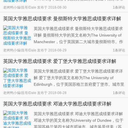
中心。该城市于1080年由罗马帝国哈德里安皇帝修
老烤鸭小编/昌哥/Dale
发布于
2018-08-30
1条评论
建，现在仍然残留有当时的城墙。城市中拥有地
英国大学雅思成绩要求 曼彻斯特大学雅思成绩要求详解
铁，交通便利，乘坐火车到达伦敦只需3个小时。纽
卡斯尔大学由成立于1834年的医学和外 ...
英国大学雅思成绩要求 曼彻斯特大学雅思成绩要求
详解 曼彻斯特大学的英文名称为The University of
Manchester，位于英国第二大城市曼彻斯特市。作
为世界上第一座现代工业城市，它不仅交通便利，
老烤鸭小编/昌哥/Dale
发布于
2018-08-29
1条评论
风景优美，而且休闲娱乐设施丰富，可以说是应有
英国大学雅思成绩要求 爱丁堡大学雅思成绩要求详解
尽有。现在的曼彻斯特大学由两所大学在2004年合
并而成。它们分别是成立于1851 ...
英国大学雅思成绩要求 爱丁堡大学雅思成绩要求详
解 爱丁堡大学的英文名称为The University of
Edinburgh，位于英国苏格兰首府爱丁堡市。城市里
古典与现代并存，不仅拥有众多的博物馆、美术
老烤鸭小编/昌哥/Dale
发布于
2018-08-28
1条评论
馆，还有丰富的夜生活和各种娱乐活动。交通便
英国大学雅思成绩要求 邓迪大学雅思成绩要求详解
利，风景优美，被认为是世界上最宜居的城市之
一。爱丁堡大学成立于1583年，距今已有4 ...
英国大学雅思成绩要求 邓迪大学雅思成绩要求详解
邓迪大学的英文名称为University of Dundee，位于
英国苏格兰第四大城市邓迪市。城市风景优美（苏