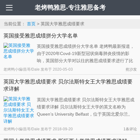
老烤鸭雅思-专注雅思备考
当前位置：
首页
> 英国大学雅思成绩要求
英国接受雅思成绩拼分大学名单
英国接受雅思成绩拼分大学名单 老烤鸭最新报道，
由于2020年Covd-19新型冠状病毒肺炎疫情的影
响，英国部分大学对以往的雅思成绩要求进行了比
较人性化的更改。申请这部分大学的同学们不用再
老烤鸭小编/昌哥/Dale
发布于
2020-05-03
抢沙发
担心一次考试无法达到所有雅思成绩的单项要求
英国大学雅思成绩要求 贝尔法斯特女王大学雅思成绩要
了。 虽然支持拼分是个好事情，但是各大学也有一
求详解
些针对拼分的具体要求，同学们需要按 ...
英国大学雅思成绩要求 贝尔法斯特女王大学雅思成
绩要求详解 贝尔法斯特女王大学的英文名称为
Queen’s University Belfast，位于英国北爱尔兰。
学校历史可以追溯到1810年成立的贝尔法斯特大学
学院。1845年，它收到皇家宪章，成为独立的大
老烤鸭小编/昌哥/Dale
发布于
2018-09-20
1条评论
学。该学校由维多利亚女王建立。当时北爱尔兰主