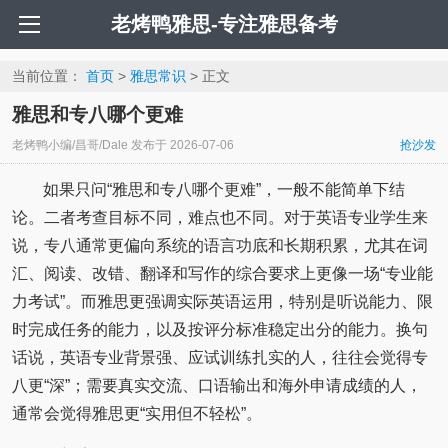
老烤鸭雅思-专注雅思备考
当前位置：
首页
>
雅思常识
> 正文
雅思和专八哪个更难
老烤鸭小编/昌哥/Dale
发布于
2026-07-06
抢沙发
如果只问“雅思和专八哪个更难”，一般不能简单下结
论。二者考查目标不同，难点也不同。对于英语专业学生来
说，专八通常更偏向系统的语言功底和长期积累，尤其在词
汇、阅读、改错、翻译和写作的综合要求上更像一场“专业能
力考试”。而雅思更强调实际英语运用，特别是听说能力、限
时完成任务的能力，以及按评分标准稳定出分的能力。换句
话说，英语专业背景强、应试训练扎实的人，往往会觉得专
八更“深”；需要真实交流、口语输出和海外申请成绩的人，
通常会觉得雅思更“实用但不轻松”。