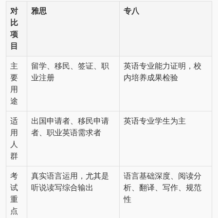
对
雅思
专八
比
项
目
主
留学、移民、签证、职
英语专业能力证明，校
要
业注册
内培养成果检验
用
途
适
出国申请者、移民申请
英语专业学生为主
用
者、职业英语需求者
人
群
考
真实语言运用，尤其是
语言基础深度、阅读分
试
听说读写综合输出
析、翻译、写作、规范
重
性
点