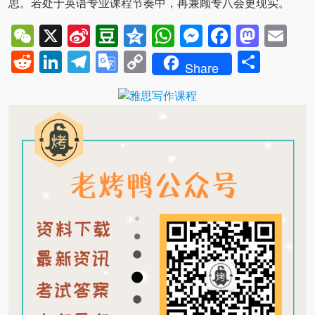
思。若处于英语专业课程节奏中，再兼顾专八会更现实。
WeChat
X
Sina
Douban
Qzone
WhatsApp
Messenger
Facebo
Mast
Em
Weibo
Reddit
LinkedIn
Telegram
Google
Copy
Shar
Share
Translate
Link