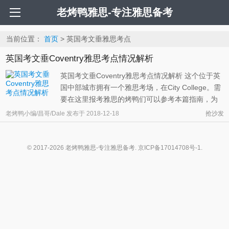
老烤鸭雅思-专注雅思备考
当前位置：
首页
> 英国考文垂雅思考点
英国考文垂Coventry雅思考点情况解析
英国考文垂Coventry雅思考点情况解析 这个位于英
国中部城市拥有一个雅思考场，在City College。需
要在这里报考雅思的烤鸭们可以参考本篇指南，为
大家提供一些有用的参考信息。 如下为英国考文垂
老烤鸭小编/昌哥/Dale
发布于
2018-12-18
抢沙发
Coventry雅思考点的具体地理位置信息： Mobile
Testing Solutions Ltd London (City College
Coventry) Swanswell Centre, 5 ...
© 2017-2026 老烤鸭雅思-专注雅思备考.
京ICP备17014708号-1
.