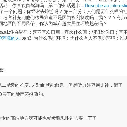
活动；你喜欢自驾游吗；第二部分话题卡：
Describe an interest
补充了一个问题：你经常去旅游吗？ 第三部分：人们需要什么样的
；考官补充问他们移民难道不是因为福利制度吗；我？？？有点
同地区的不同风俗；你认为城市越大居住环境越差吗？
art1:住在哪里；喜不喜欢画画；喜欢什么画；想谁给你画；喜
护环境的人
part3: 为什么保护环境；为什么有人不保护环境；谁
验：
二星级的难度…45min就能做完，但是听力好容易走神，漏了
0层下的地面还挺嗨的。
刷卡的高端地方我可能也就考雅思能进去耍一下了