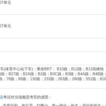
07单元
07单元
车(体育中心站下车)：乘坐BRT： B10路；B12路；B13高峰快
5路；B27路；B2A路；B2路；B3C路；B3路；B4A路；B4B路
；78路；89路；130路；233路；263路；280路；551路；81
语
考试对当场雅思考官的感受：
，态度温和，有引导，打断少。第一部分：姓名；居住的地方；