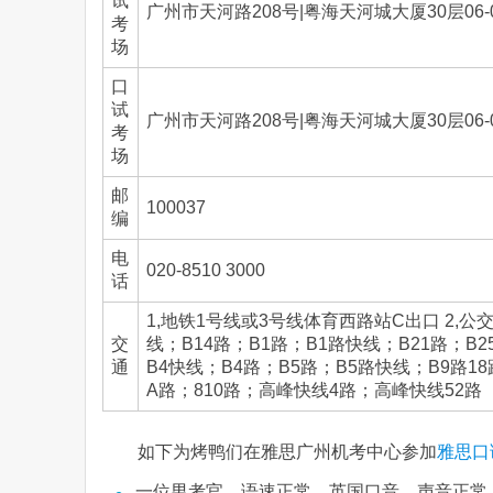
试
广州市天河路208号|粤海天河城大厦30层06-
考
场
口
试
广州市天河路208号|粤海天河城大厦30层06-
考
场
邮
100037
编
电
020-8510 3000
话
1,地铁1号线或3号线体育西路站C出口 2,公交
交
线；B14路；B1路；B1路快线；B21路；B2
通
B4快线；B4路；B5路；B5路快线；B9路18路
A路；810路；高峰快线4路；高峰快线52路
如下为烤鸭们在雅思广州机考中心参加
雅思口
一位男考官，语速正常，英国口音，声音正常