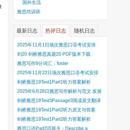
国外生活
微
雅思培训班
are
最新日志
热评日志
随机日志
2025年11月1日场次雅思口语考试安排
剑20 剑桥雅思真题20 PDF版本下载
雅思写作9分词汇：foster
2025年11月22日场次雅思口语考试安排
剑桥雅思19Test1Part1听力答案解析
Hinchingbrooke Country Park
2025年6月28日雅思写作解析与范文 发展
旅游业 手把手带你写高分范文
剑桥雅思19Test3Passage3阅读原文翻译
Is the era of artificial speech translation
剑桥雅思19Test1Part2听力原文与答案
upon us 人工智能语言翻译
Stanthorpe Twinning Association
剑桥雅思19Test1Part2听力答案解析
Stanthorpe Twinning Association
雅思口语Part2话题卡：Describe a