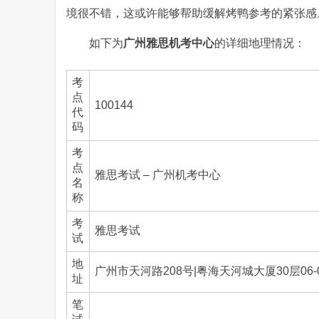
境很不错，这或许能够帮助缓解烤鸭参考的紧张感
如下为
广州雅思机考中心
的详细地理情况：
考
点
100144
代
码
考
点
雅思考试 – 广州机考中心
名
称
考
雅思考试
试
地
广州市天河路208号|粤海天河城大厦30层06-
址
笔