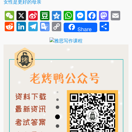
女性是更好的母亲
WeChat
X
Sina
Douban
Qzone
WhatsApp
Messenger
Facebo
Mast
Em
Weibo
Reddit
LinkedIn
Telegram
Google
Copy
Shar
Share
Translate
Link