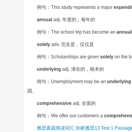
例句：This study represents a major
expendi
annual
adj. 年度的，每年的
例句：The school trip has become an
annual
solely
adv. 完全是，仅仅是
例句：Scholarships are given
solely
on the
underlying
adj. 潜在的，根本的
例句：Unemployment may be an
underlying
因。
comprehensive
adj. 全面的
例句：We offer our customers a
comprehens
雅思真题阅读词汇 剑桥雅思13 Test 1 Pass