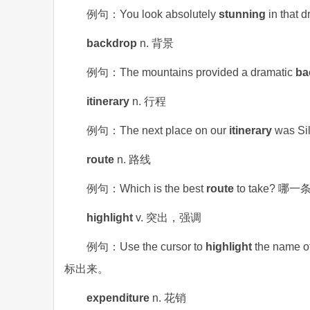
例句：You look absolutely
stunning
in th
backdrop
n. 背景
例句：The mountains provided a dramatic
ba
itinerary
n. 行程
例句：The next place on our
itinerary
was 
route
n. 路线
例句：Which is the best
route
to take? 
highlight
v. 突出，强调
例句：Use the cursor to
highlight
the name 
标出来。
expenditure
n. 花销