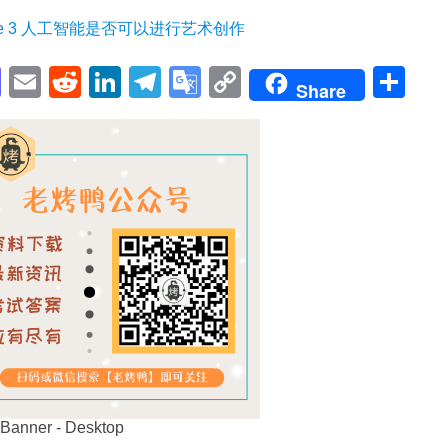
sage 3 人工智能是否可以进行艺术创作
pp
enger
cebook
Mastodon
Email
Reddit
LinkedIn
Telegram
Google
Copy
Sh
Share
Translate
Link