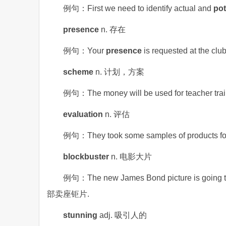
例句：First we need to identify actual and
pot
presence
n. 存在
例句：Your
presence
is requested at th
scheme
n. 计划，方案
例句：The money will be used for teacher tra
evaluation
n. 评估
例句：They took some samples of products f
blockbuster
n. 电影大片
例句：The new James Bond picture is going t
部卖座钜片.
stunning
adj. 吸引人的