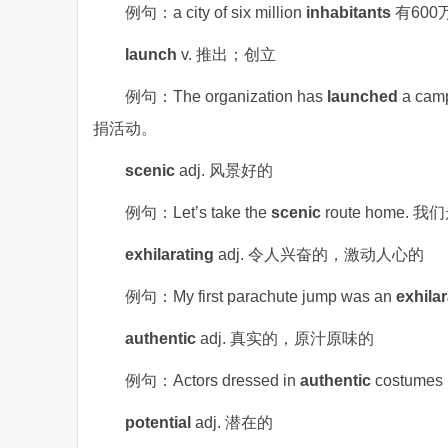
例句：a city of six million
inhabitants
有60
launch
v. 推出；创立
例句：The organization has
launched
a ca
捐活动。
scenic
adj. 风景好的
例句：Let’s take the
scenic
route home
exhilarating
adj. 令人兴奋的，激动人心的
例句：My first parachute jump was an
exhilar
authentic
adj. 真实的，原汁原味的
例句：Actors dressed in
authentic
costume
potential
adj. 潜在的