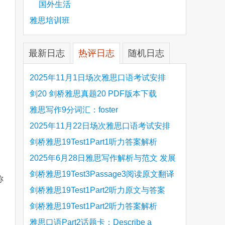
国外生活
雅思培训班
最新日志
热评日志
随机日志
2025年11月1日场次雅思口语考试安排
剑20 剑桥雅思真题20 PDF版本下载
雅思写作9分词汇：foster
2025年11月22日场次雅思口语考试安排
剑桥雅思19Test1Part1听力答案解析
Hinchingbrooke Country Park
2025年6月28日雅思写作解析与范文 发展
旅游业 手把手带你写高分范文
剑桥雅思19Test3Passage3阅读原文翻译
称
Is the era of artificial speech translation
剑桥雅思19Test1Part2听力原文与答案
upon us 人工智能语言翻译
Stanthorpe Twinning Association
剑桥雅思19Test1Part2听力答案解析
Stanthorpe Twinning Association
雅思口语Part2话题卡：Describe a