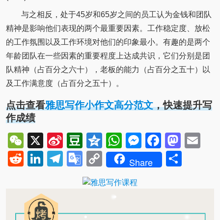
与之相反，处于45岁和65岁之间的员工认为金钱和团队
精神是影响他们表现的两个最重要因素。工作稳定度、放松
的工作氛围以及工作环境对他们的印象最小。有趣的是两个
年龄团队在一些因素的重要程度上达成共识，它们分别是团
队精神（占百分之六十），老板的能力（占百分之五十）以
及工作满意度（占百分之五十）。
点击查看
雅思写作小作文高分范文
，快速提升写
作成绩
WeChat
X
Sina
Douban
Qzone
WhatsApp
Messenger
Facebo
Mast
Em
Weibo
Reddit
LinkedIn
Telegram
Google
Copy
Shar
Share
Translate
Link