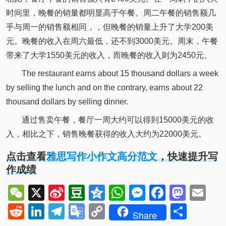
时间里，晚餐的销量都明显高于午餐。周二午餐的销售额几
乎与周一的销售额相同，，但晚餐的销量上升了大学200美
元。晚餐的收入在周六最低，还不到3000美元。周末，午餐
带来了大学1550美元的收入，而晚餐的收入则为2450元。
The restaurant earns about 15 thousand dollars a week
by selling the lunch and on the contrary, earns about 22
thousand dollars by selling dinner.
通过售卖午餐，餐厅一周大约可以得到15000美元的收
入，相比之下，销售晚餐获得的收入大约为22000美元。
点击查看
雅思写作小作文高分范文
，快速提升写
作成绩
WeChat
X
Sina
Douban
Qzone
WhatsApp
Messenger
Facebo
Mast
Em
Weibo
Reddit
LinkedIn
Telegram
Google
Copy
Shar
Share