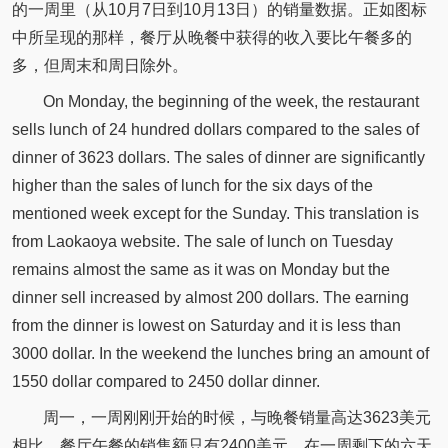
的一周里（从10月7日到10月13日）的销量数据。正如图标
中所呈现的那样，餐厅从晚餐中获得的收入要比午餐多的
多，但周末和周日除外。
On Monday, the beginning of the week, the restaurant
sells lunch of 24 hundred dollars compared to the sales of
dinner of 3623 dollars. The sales of dinner are significantly
higher than the sales of lunch for the six days of the
mentioned week except for the Sunday. This translation is
from Laokaoya website. The sale of lunch on Tuesday
remains almost the same as it was on Monday but the
dinner sell increased by almost 200 dollars. The earning
from the dinner is lowest on Saturday and it is less than
3000 dollar. In the weekend the lunches bring an amount of
1550 dollar compared to 2450 dollar dinner.
周一，一周刚刚开始的时候，与晚餐销量高达3623美元
相比，餐厅午餐的销售额只有2400美元。在一周剩下的六天