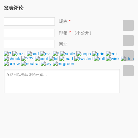
发表评论
昵称
*
邮箱
（不公开）
*
网址
快捷键：Ctrl+Enter
© 2017-2026 老烤鸭雅思-专注雅思备考.
京ICP备17014708号-1
.