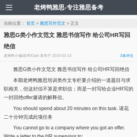
老烤鸭雅思-专注雅思备考
当前位置：
首页
>
雅思写作范文
> 正文
雅思G类小作文范文 雅思书信写作 给公司HR写回
绝信
老烤鸭小编/昌哥/Dale
发布于
2019-03-15
3
条评论
雅思G类小作文范文 雅思书信写作 给公司HR写回绝信
本期老烤鸭雅思培训类作文专栏要介绍的一道题目与求
职相关，但这封信不算是求职信；而是一封写给企业HR写的
一封回绝offer邀请的解释信。
You should spend about 20 minutes on this task. 请花
二十分钟完成此项任务
You cannot go to a company where you got an offer.
Write a letter to the HR supervisor to: