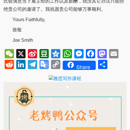
比较满意当下雇主给的工作以及薪酬，我没其它办法只能拒
绝贵公司的邀请了。我祝愿贵公司能够万事顺利。
Yours Faithfully,
致敬
Joe Smith
WeChat
X
Sina
Douban
Qzone
WhatsApp
Messenger
Facebo
Mast
Em
Weibo
Reddit
LinkedIn
Telegram
Google
Copy
Shar
Share
Translate
Link