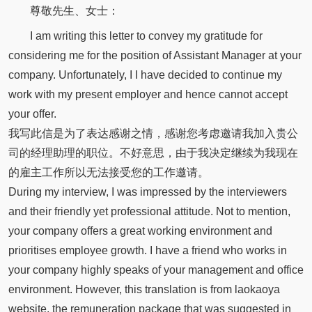
尊敬先生、女士：
I am writing this letter to convey my gratitude for
considering me for the position of Assistant Manager at your
company. Unfortunately, I I have decided to continue my
work with my present employer and hence cannot accept
your offer.
我写此信是为了表达感谢之情，感谢您考虑邀请我加入贵公
司的经理助理的职位。不好意思，由于我决定继续为我现在
的雇主工作所以无法接受您的工作邀请。
During my interview, I was impressed by the interviewers
and their friendly yet professional attitude. Not to mention,
your company offers a great working environment and
prioritises employee growth. I have a friend who works in
your company highly speaks of your management and office
environment. However, this translation is from laokaoya
website, the remuneration package that was suggested in