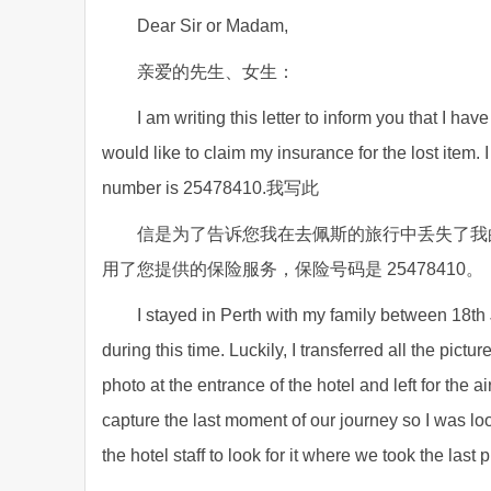
Dear Sir or Madam,
亲爱的先生、女生：
I am writing this letter to inform you that I h
would like to claim my insurance for the lost item
number is 25478410.我写此
信是为了告诉您我在去佩斯的旅行中丢失了我
用了您提供的保险服务，保险号码是 25478410。
I stayed in Perth with my family between 18t
during this time. Luckily, I transferred all the pict
photo at the entrance of the hotel and left for the a
capture the last moment of our journey so I was look
the hotel staff to look for it where we took the last 