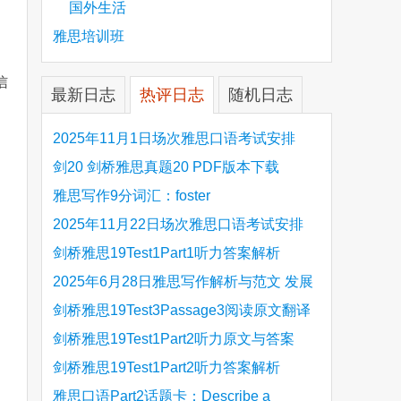
国外生活
雅思培训班
信
最新日志
热评日志
随机日志
2025年11月1日场次雅思口语考试安排
are
剑20 剑桥雅思真题20 PDF版本下载
雅思写作9分词汇：foster
2025年11月22日场次雅思口语考试安排
剑桥雅思19Test1Part1听力答案解析
Hinchingbrooke Country Park
2025年6月28日雅思写作解析与范文 发展
旅游业 手把手带你写高分范文
剑桥雅思19Test3Passage3阅读原文翻译
Is the era of artificial speech translation
剑桥雅思19Test1Part2听力原文与答案
upon us 人工智能语言翻译
Stanthorpe Twinning Association
剑桥雅思19Test1Part2听力答案解析
Stanthorpe Twinning Association
雅思口语Part2话题卡：Describe a