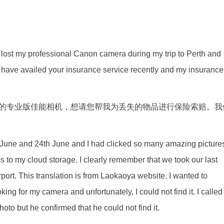
ave lost my professional Canon camera during my trip to Perth and
. I have availed your insurance service recently and my insurance
的专业版佳能相机，想请您帮我为丢失的物品进行保险索赔。我
h June and 24th June and I had clicked so many amazing picture
ures to my cloud storage. I clearly remember that we took our last
irport. This translation is from Laokaoya website. I wanted to
ing for my camera and unfortunately, I could not find it. I called
photo but he confirmed that he could not find it.