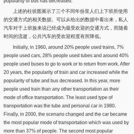
popularity of bus has decreased.
上述的柱状图展示了三个不同年份里人们上下班所使用
的交通方式的相关数据。可以从给出的数据中看出来，私人
汽车对于上班族来说已经成为最受欢迎的交通方式，而随着
时间的流逝，公共汽车的受欢迎程度有所降低。
Initially, in 1960, around 20% people used trains, 7%
people used cars, 28% people used tubes and around 40%
people used buses to go to work or to return from work. After
20 years, the popularity of train and car increased while the
popularity of tube and bus decreased. In this year, more
people used train than any other transportation as their
mode of office transportation. The least used type of
transportation was the tube and personal car in 1980.
Finally, in 2000, the scenario changed and the car became
the most popular mode of transportation which was used by
more than 37% of people. The second most popular