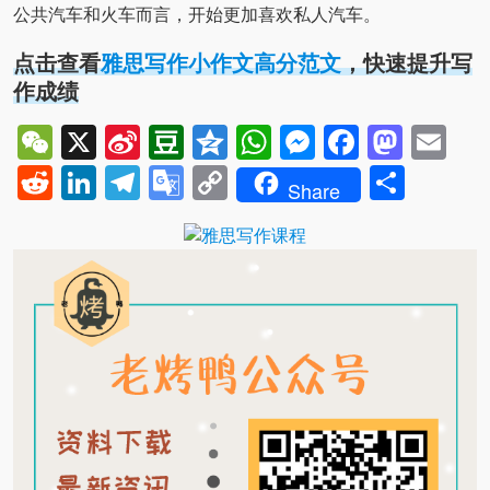
公共汽车和火车而言，开始更加喜欢私人汽车。
点击查看
雅思写作小作文高分范文
，快速提升写
作成绩
WeChat
X
Sina
Douban
Qzone
WhatsApp
Messenger
Facebo
Mast
Em
Weibo
Reddit
LinkedIn
Telegram
Google
Copy
Shar
Share
Translate
Link