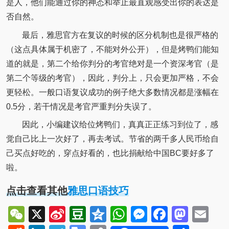
是人，他们能通过你的神态和举止最直观感受出你的表达是
否自然。
最后，雅思官方在复议的时候的区分机制也是很严格的
（这点具体属于机密了，不能对外公开），但是烤鸭们能知
道的就是，第二个给你判分的考官绝对是一个资深考官（是
第二个等级的考官），因此，判分上，只会更加严格，不会
更轻松。一般口语复议成功的例子绝大多数情况都是涨幅在
0.5分，若干情况是考官严重判分失误了。
因此，小编建议给位烤鸭们，真真正正练习到位了，感
觉自己比上一次好了，再去考试。节省的两千多人民币给自
己买点好吃的，穿点好看的，也比捐献给中国BC要好多了
啦。
点击查看其他
雅思口语技巧
WeChat
X
Sina
Douban
Qzone
WhatsApp
Messenger
Facebo
Mast
Em