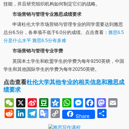
技能，并且研究组织机构如何制定它们的战略。
市场营销与管理专业雅思成绩要求
申请杜伦大学市场营销与管理专业的同学需要达到雅思
总分6.5分，各单项不低于6.0分的成绩。点击查看：
雅思6.5
分是什么水平 雅思6.5分有多难
市场营销与管理专业学费
英国本土学生和欧盟学生的学费为每年9250英镑，中国
学生和其他国际学生的学费为每年20250英镑。
点击查看
杜伦大学其他专业的相关信息和雅思成
绩要求
WeChat
X
Sina
Douban
Qzone
WhatsApp
Messenger
Facebo
Mast
Em
Weibo
Reddit
LinkedIn
Telegram
Google
Copy
Shar
Share
Translate
Link