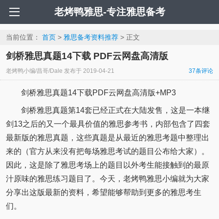
老烤鸭雅思-专注雅思备考
当前位置：
首页
>
雅思备考资料推荐
> 正文
剑桥雅思真题14下载 PDF云网盘高清版
老烤鸭小编/昌哥/Dale
发布于
2019-04-21
37
条评论
剑桥雅思真题14下载PDF云网盘高清版+MP3
剑桥雅思真题第14套已经正式在大陆发售，这是一本继
剑13之后的又一个最具价值的雅思参考书，内部包含了四套
最新版的雅思真题，这些真题是从最近的雅思考题中整理出
来的（官方从来没有把每场雅思考试的题目公布给大家）。
因此，这是除了雅思考场上的题目以外考生能接触到的最原
汁原味的雅思练习题目了。今天，老烤鸭雅思小编就为大家
分享出这版最新的资料，希望能够帮助到更多的雅思考生
们。