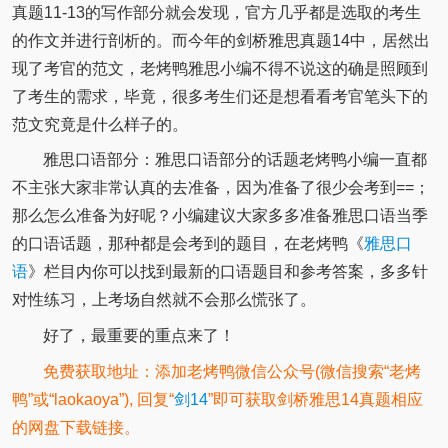
真题11-13的写作部分就会发现，官方几乎都是选取的考生
的作文并进行剖析的。而今年的剑桥雅思真题14中，居然出
现了考官的范文，老烤鸭雅思小编不得不说这的确是照顾到
了考生的需求，毕竟，很多考生们还是想看看考官笔头下的
范文究竟是什么样子的。
雅思口语部分：雅思口语部分的话题老烤鸭小编一直都
不主张大家非常认真的去准备，因为准备了很少会考到==；
那么怎么准备为好呢？小编建议大家多多准备雅思口语当季
的口语话题，那种都是会考到的题目，在老烤鸭《
雅思口
语
》栏目内你可以找到最新的口语题目和参考答案，多多针
对性练习，上考场自然就不会那么慌张了。
好了，最重要的重点来了！
免费获取地址：添加老烤鸭微信公众号(微信搜索“老烤
鸭”或“laokaoya”), 回复“
剑14
”即可获取剑桥雅思14真题相应
的网盘下载链接。