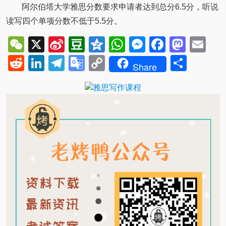
阿尔伯塔大学雅思分数要求申请者达到总分6.5分，听说
读写四个单项分数不低于5.5分。
WeChat
X
Sina
Douban
Qzone
WhatsApp
Messenger
Facebo
Mast
Em
Weibo
Reddit
LinkedIn
Telegram
Google
Copy
Shar
Share
Translate
Link