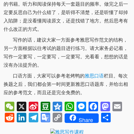
的书籍。听力和阅读保持每天一套题目的频率。做完之后一
定要反思自己为什么错了，是听得不清楚，还是听懂了却掉
入陷阱；是没看懂阅读原文，还是找错了地方。然后思考有
什么改正的方式。
写作的话，建议大家一方面参考雅思写作范文的结构，
另一方面根据以往考试的题目进行练习。请大家务必记着，
写作一定要写，一定要写，一定要写。光看看，想想的话是
没有办法提升的。
口语方面，大家可以参考老烤鸭的
雅思口语
栏目。每次
换题之后，我们都会第一时间更新雅思口语题库，并给出相
应的参考范文，而且还是完全免费的。
WeChat
X
Sina
Douban
Qzone
WhatsApp
Messenger
Facebo
Mast
Em
Weibo
Reddit
LinkedIn
Telegram
Google
Copy
Shar
Share
Translate
Link