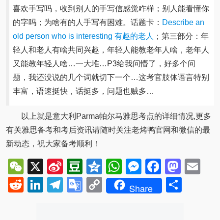
喜欢手写吗，收到别人的手写信感觉咋样；别人能看懂你
的字吗；为啥有的人手写有困难。话题卡：
Describe an
old person who is interesting 有趣的老人
；第三部分：年
轻人和老人有啥共同兴趣，年轻人能教老年人啥，老年人
又能教年轻人啥…一大堆…P3给我问懵了，好多个问
题，我还没说的几个词就切下一个…这考官肢体语言特别
丰富，语速挺快，话挺多，问题也贼多…
以上就是意大利Parma帕尔马雅思考点的详细情况,更多
有关雅思备考和考后资讯请随时关注老烤鸭官网和微信的最
新动态，祝大家备考顺利！
WeChat
X
Sina
Douban
Qzone
WhatsApp
Messenger
Facebo
Mast
Em
Weibo
Reddit
LinkedIn
Telegram
Google
Copy
Shar
Share
Translate
Link