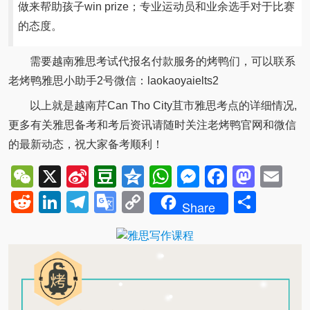
做来帮助孩子win prize；专业运动员和业余选手对于比赛
的态度。
需要越南雅思考试代报名付款服务的烤鸭们，可以联系
老烤鸭雅思小助手2号微信：laokaoyaielts2
以上就是越南芹Can Tho City苴市雅思考点的详细情况,
更多有关雅思备考和考后资讯请随时关注老烤鸭官网和微信
的最新动态，祝大家备考顺利！
WeChat
X
Sina
Douban
Qzone
WhatsApp
Messenger
Facebo
Mast
Em
Weibo
Reddit
LinkedIn
Telegram
Google
Copy
Shar
Share
Translate
Link