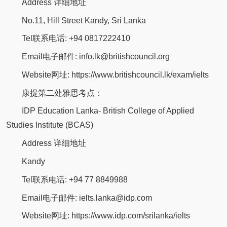
Address 详细地址
No.11, Hill Street Kandy, Sri Lanka
Tel联系电话: +94 0817222410
Email电子邮件: info.lk@britishcouncil.org
Website网址: https://www.britishcouncil.lk/exam/ielts
康提第二处雅思考点：
IDP Education Lanka- British College of Applied
Studies Institute (BCAS)
Address 详细地址
Kandy
Tel联系电话: +94 77 8849988
Email电子邮件: ielts.lanka@idp.com
Website网址: https://www.idp.com/srilanka/ielts