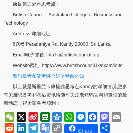
康提第三处雅思考点：
British Council – Australian College of Business and
Technology
Address 详细地址
670/5 Peradeniya Rd, Kandy 20000, Sri Lanka
Email电子邮箱: info.lk@britishcouncil.org
Website网址: https://www.britishcouncil.lk/exam/ielts
雅思机考和笔考哪个好？考前必知
以上就是斯里兰卡康提雅思考点Kandy的详细情况,更多
有关雅思备考和考后资讯请随时关注老烤鸭官网和微信的最
新动态，祝大家备考顺利！
WeChat
X
Sina
Douban
Qzone
WhatsApp
Messenger
Facebo
Mast
Em
Weibo
Reddit
LinkedIn
Telegram
Google
Copy
Shar
Share