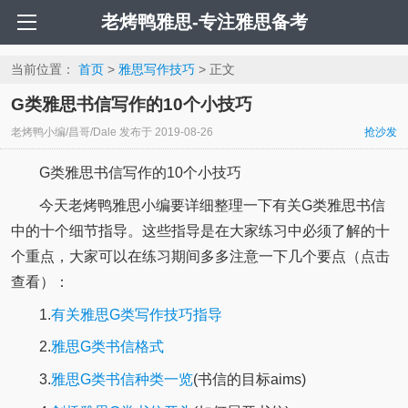
老烤鸭雅思-专注雅思备考
当前位置：
首页
>
雅思写作技巧
> 正文
G类雅思书信写作的10个小技巧
老烤鸭小编/昌哥/Dale
发布于
2019-08-26
抢沙发
G类雅思书信写作的10个小技巧
今天老烤鸭雅思小编要详细整理一下有关G类雅思书信
中的十个细节指导。这些指导是在大家练习中必须了解的十
个重点，大家可以在练习期间多多注意一下几个要点（点击
查看）：
1.
有关雅思G类写作技巧指导
2.
雅思G类书信格式
3.
雅思G类书信种类一览
(书信的目标aims)