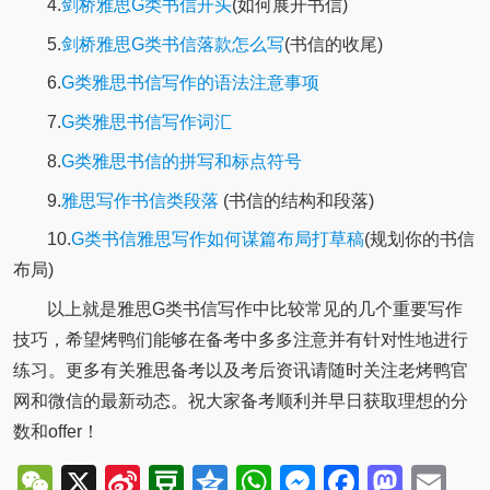
4.
剑桥雅思G类书信开头
(如何展开书信)
5.
剑桥雅思G类书信落款怎么写
(书信的收尾)
6.
G类雅思书信写作的语法注意事项
7.
G类雅思书信写作词汇
8.
G类雅思书信的拼写和标点符号
9.
雅思写作书信类段落
(书信的结构和段落)
10.
G类书信雅思写作如何谋篇布局打草稿
(规划你的书信
布局)
以上就是雅思G类书信写作中比较常见的几个重要写作
技巧，希望烤鸭们能够在备考中多多注意并有针对性地进行
练习。更多有关雅思备考以及考后资讯请随时关注老烤鸭官
网和微信的最新动态。祝大家备考顺利并早日获取理想的分
数和offer！
WeChat
X
Sina
Douban
Qzone
WhatsApp
Messenger
Facebo
Mast
Em