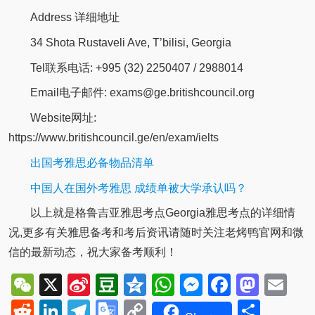
Address 详细地址
34 Shota Rustaveli Ave, T’bilisi, Georgia
Tel联系电话: +995 (32) 2250407 / 2988014
Email电子邮件: exams@ge.britishcouncil.org
Website网址:
https://www.britishcouncil.ge/en/exam/ielts
出国考雅思必备物品清单
中国人在国外考雅思 成绩单被大学承认吗？
以上就是格鲁吉亚雅思考点Georgia雅思考点的详细情
况,更多有关雅思备考和考后资讯请随时关注老烤鸭官网和微
信的最新动态，祝大家备考顺利！
WeChat
X
Sina
Douban
Qzone
WhatsApp
Messenger
Facebo
Mast
Em
Weibo
Reddit
LinkedIn
Telegram
Google
Copy
Shar