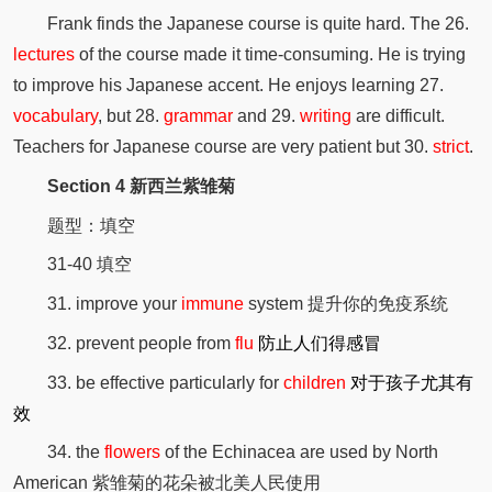
Frank finds the Japanese course is quite hard. The 26.
lectures
of the course made it time-consuming. He is trying
to improve his Japanese accent. He enjoys learning 27.
vocabulary
, but 28.
grammar
and 29.
writing
are difficult.
Teachers for Japanese course are very patient but 30.
strict
.
Section 4 新西兰紫雏菊
题型：填空
31-40 填空
31. improve your
immune
system 提升你的免疫系统
32. prevent people from
flu
防止人们得感冒
33. be effective particularly for
children
对于孩子尤其有
效
34. the
flowers
of the Echinacea are used by North
American 紫雏菊的花朵被北美人民使用