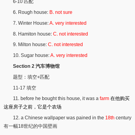
6-10 匹配
6. Rough house:
B. not sure
7. Winter House:
A. very interested
8. Hamiton house:
C. not interested
9. Milton house:
C. not interested
10. Sugar house:
A. very interested
Section 2 汽车博物馆
题型：填空+匹配
11-17 填空
11. before he bought this house, it was a
farm
在他购买
这座房子之前，它是个农场
12. a Chinese wallpaper was pained in the
18th
century
有一幅18世纪的中国壁画