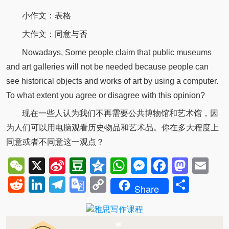
小作文：表格
大作文：同意与否
Nowadays, Some people claim that public museums
and art galleries will not be needed because people can
see historical objects and works of art by using a computer.
To what extent you agree or disagree with this opinion?
现在一些人认为我们不再需要公共博物馆和艺术馆，因
为人们可以用电脑观看历史物品和艺术品。你在多大程度上
同意或者不同意这一观点？
WeChat
X
Sina
Douban
Qzone
WhatsApp
Messenger
Facebo
Mast
Em
Weibo
Reddit
LinkedIn
Telegram
Google
Copy
Shar
Share
Translate
Link