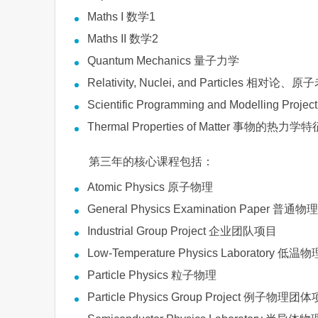
Maths I 数学1
Maths II 数学2
Quantum Mechanics 量子力学
Relativity, Nuclei, and Particles 
Scientific Programming and Modelling Pr
Thermal Properties of Matter 事物的热力学特
第三年的核心课程包括：
Atomic Physics 原子物理
General Physics Examination Paper 普通
Industrial Group Project 企业团队项目
Low-Temperature Physics Laboratory 低
Particle Physics 粒子物理
Particle Physics Group Project 例子物理团