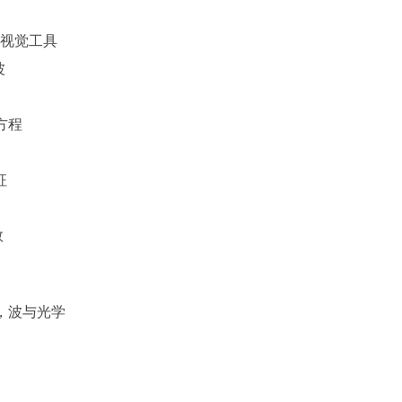
 III 视觉工具
波
分方程
征
数
 电磁学，波与光学