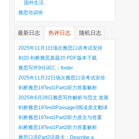
国外生活
雅思培训班
最新日志
热评日志
随机日志
2025年11月1日场次雅思口语考试安排
剑20 剑桥雅思真题20 PDF版本下载
雅思写作9分词汇：foster
2025年11月22日场次雅思口语考试安排
剑桥雅思19Test1Part1听力答案解析
Hinchingbrooke Country Park
2025年6月28日雅思写作解析与范文 发展
旅游业 手把手带你写高分范文
剑桥雅思19Test3Passage3阅读原文翻译
Is the era of artificial speech translation
剑桥雅思19Test1Part2听力原文与答案
upon us 人工智能语言翻译
Stanthorpe Twinning Association
剑桥雅思19Test1Part2听力答案解析
Stanthorpe Twinning Association
雅思口语Part2话题卡：Describe a