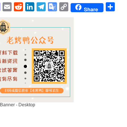
pp
enger
cebook
Mastodon
Email
Reddit
LinkedIn
Telegram
Google
Copy
Sh
Share
Translate
Link