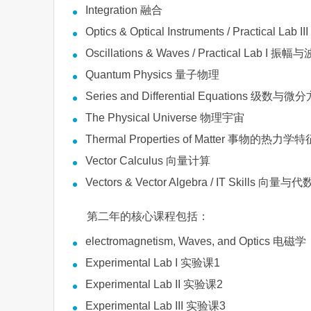
Integration 融合
Optics & Optical Instruments / Practical Lab
Oscillations & Waves / Practical Lab I 振幅与
Quantum Physics 量子物理
Series and Differential Equations 级数与微
The Physical Universe 物理宇宙
Thermal Properties of Matter 事物的热力学特
Vector Calculus 向量计算
Vectors & Vector Algebra / IT Skills 向量与代
第二年的核心课程包括：
electromagnetism, Waves, and Optics
Experimental Lab I 实验课1
Experimental Lab II 实验课2
Experimental Lab III 实验课3