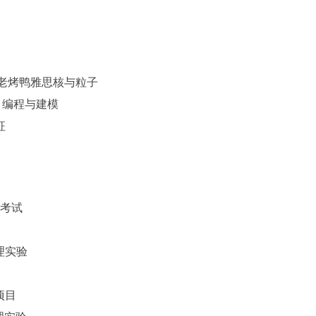
相对论、原子老烤鸭雅思核与粒子
oject 编程与建模
征
物理考试
温物理实验
体项目