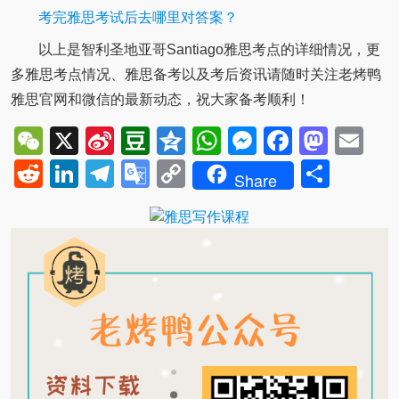
考完雅思考试后去哪里对答案？
以上是智利圣地亚哥Santiago雅思考点的详细情况，更
多雅思考点情况、雅思备考以及考后资讯请随时关注老烤鸭
雅思官网和微信的最新动态，祝大家备考顺利！
WeChat
X
Sina
Douban
Qzone
WhatsApp
Messenger
Facebo
Mast
Em
Weibo
Reddit
LinkedIn
Telegram
Google
Copy
Shar
Share
Translate
Link