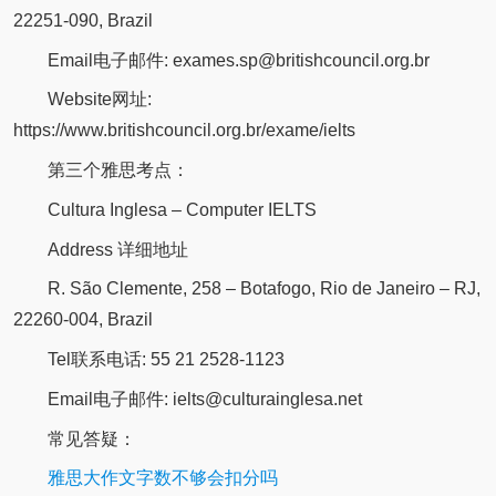
22251-090, Brazil
Email电子邮件: exames.sp@britishcouncil.org.br
Website网址:
https://www.britishcouncil.org.br/exame/ielts
第三个雅思考点：
Cultura Inglesa – Computer IELTS
Address 详细地址
R. São Clemente, 258 – Botafogo, Rio de Janeiro – RJ,
22260-004, Brazil
Tel联系电话: 55 21 2528-1123
Email电子邮件: ielts@culturainglesa.net
常见答疑：
雅思大作文字数不够会扣分吗