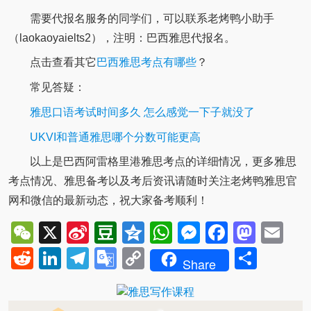
需要代报名服务的同学们，可以联系老烤鸭小助手
（laokaoyaielts2），注明：巴西雅思代报名。
点击查看其它
巴西雅思考点有哪些
？
常见答疑：
雅思口语考试时间多久 怎么感觉一下子就没了
UKVI和普通雅思哪个分数可能更高
以上是巴西阿雷格里港雅思考点的详细情况，更多雅思
考点情况、雅思备考以及考后资讯请随时关注老烤鸭雅思官
网和微信的最新动态，祝大家备考顺利！
WeChat
X
Sina
Douban
Qzone
WhatsApp
Messenger
Facebo
Mast
Em
Weibo
Reddit
LinkedIn
Telegram
Google
Copy
Shar
Share
Translate
Link