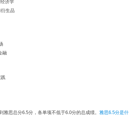
融计量经济学
管理与衍生品
市场
与金融
学实践
雅思总分6.5分，各单项不低于6.0分的总成绩。
雅思6.5分是