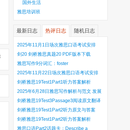
国外生活
雅思培训班
最新日志
热评日志
随机日志
2025年11月1日场次雅思口语考试安排
剑20 剑桥雅思真题20 PDF版本下载
未
雅思写作9分词汇：foster
2025年11月22日场次雅思口语考试安排
剑桥雅思19Test1Part1听力答案解析
Hinchingbrooke Country Park
2025年6月28日雅思写作解析与范文 发展
旅游业 手把手带你写高分范文
剑桥雅思19Test3Passage3阅读原文翻译
Is the era of artificial speech translation
剑桥雅思19Test1Part2听力原文与答案
upon us 人工智能语言翻译
Stanthorpe Twinning Association
剑桥雅思19Test1Part2听力答案解析
Stanthorpe Twinning Association
雅思口语Part2话题卡：Describe a