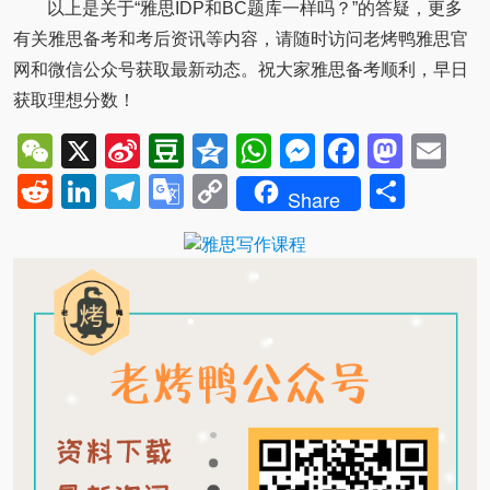
以上是关于“雅思IDP和BC题库一样吗？”的答疑，更多
有关雅思备考和考后资讯等内容，请随时访问老烤鸭雅思官
网和微信公众号获取最新动态。祝大家雅思备考顺利，早日
获取理想分数！
WeChat
X
Sina
Douban
Qzone
WhatsApp
Messenger
Facebo
Mast
Em
Weibo
Reddit
LinkedIn
Telegram
Google
Copy
Shar
Share
Translate
Link