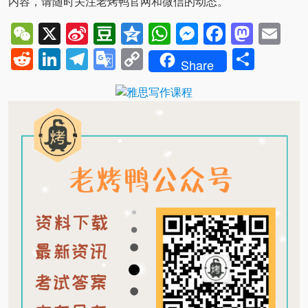
内容，请随时关注老烤鸭官网和微信的动态。
WeChat
X
Sina
Douban
Qzone
WhatsApp
Messenger
Facebo
Mast
Em
Weibo
Reddit
LinkedIn
Telegram
Google
Copy
Shar
Share
Translate
Link