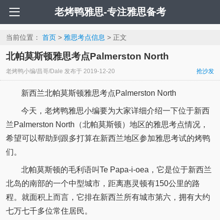
老烤鸭雅思-专注雅思备考
当前位置：
首页
>
雅思考点信息
> 正文
北帕莫斯顿雅思考点Palmerston North
老烤鸭小编/昌哥/Dale
发布于
2019-12-20
抢沙发
新西兰北帕莫斯顿雅思考点Palmerston North
今天，老烤鸭雅思小编要为大家详细介绍一下位于新西
兰Palmerston North（北帕莫斯顿）地区的雅思考点情况，
希望可以帮助到跟多打算在新西兰地区参加雅思考试的烤鸭
们。
北帕莫斯顿的毛利语叫Te Papa-i-oea，它是位于新西兰
北岛的南部的一个中型城市，距离惠灵顿有150公里的路
程。就面积上而言，它排在新西兰所有城市第六，拥有大约
七万七千多位常住居民。