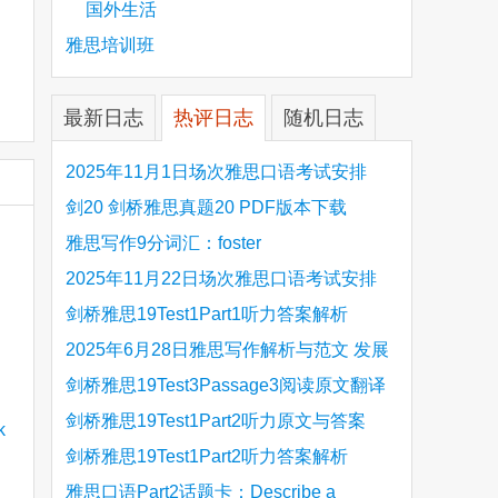
国外生活
雅思培训班
最新日志
热评日志
随机日志
2025年11月1日场次雅思口语考试安排
剑20 剑桥雅思真题20 PDF版本下载
雅思写作9分词汇：foster
2025年11月22日场次雅思口语考试安排
剑桥雅思19Test1Part1听力答案解析
Hinchingbrooke Country Park
2025年6月28日雅思写作解析与范文 发展
旅游业 手把手带你写高分范文
剑桥雅思19Test3Passage3阅读原文翻译
Is the era of artificial speech translation
剑桥雅思19Test1Part2听力原文与答案
upon us 人工智能语言翻译
Stanthorpe Twinning Association
剑桥雅思19Test1Part2听力答案解析
Stanthorpe Twinning Association
雅思口语Part2话题卡：Describe a