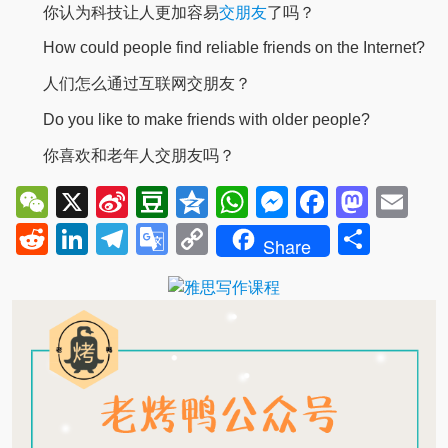
你认为科技让人更加容易
交朋友
了吗？
How could people find reliable friends on the Internet?
人们怎么通过互联网交朋友？
Do you like to make friends with older people?
你喜欢和老年人交朋友吗？
WeChat
X
Sina
Douban
Qzone
WhatsApp
Messenger
Facebo
Mast
Em
Weibo
Reddit
LinkedIn
Telegram
Google
Copy
Shar
Share
Translate
Link