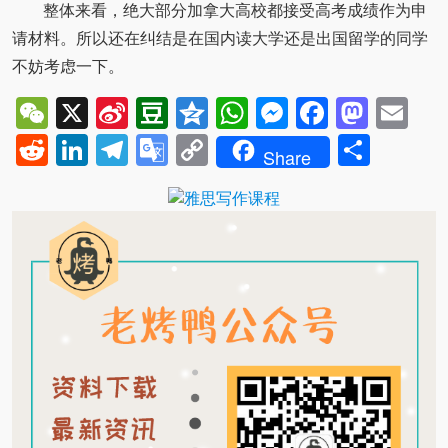
整体来看，绝大部分加拿大高校都接受高考成绩作为申
请材料。所以还在纠结是在国内读大学还是出国留学的同学
不妨考虑一下。
WeChat
X
Sina
Douban
Qzone
WhatsApp
Messenger
Facebo
Mast
Em
Weibo
Reddit
LinkedIn
Telegram
Google
Copy
Shar
Share
Translate
Link