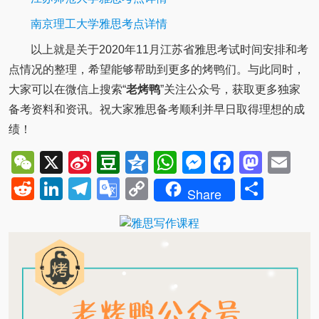
南京理工大学雅思考点详情
以上就是关于2020年11月江苏省雅思考试时间安排和考
点情况的整理，希望能够帮助到更多的烤鸭们。与此同时，
大家可以在微信上搜索“
老烤鸭
”关注公众号，获取更多独家
备考资料和资讯。祝大家雅思备考顺利并早日取得理想的成
绩！
WeChat
X
Sina
Douban
Qzone
WhatsApp
Messenger
Facebo
Mast
Em
Weibo
Reddit
LinkedIn
Telegram
Google
Copy
Shar
Share
Translate
Link