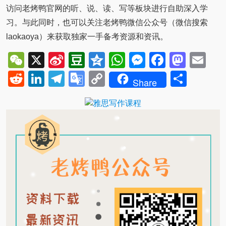
访问老烤鸭官网的听、说、读、写等板块进行自助深入学
习。与此同时，也可以关注老烤鸭微信公众号（微信搜索
laokaoya）来获取独家一手备考资源和资讯。
WeChat
X
Sina
Douban
Qzone
WhatsApp
Messenger
Facebo
Mast
Em
Weibo
Reddit
LinkedIn
Telegram
Google
Copy
Shar
Share
Translate
Link