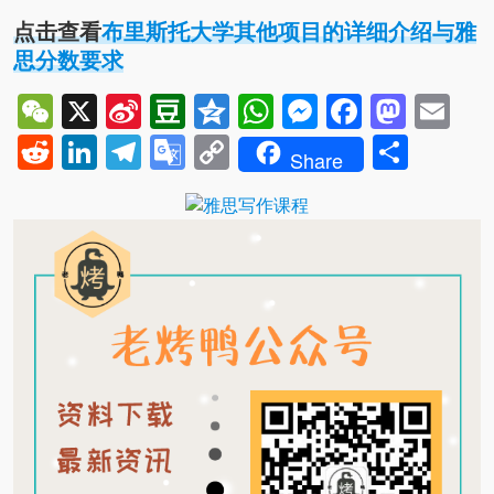
点击查看
布里斯托大学其他项目的详细介绍与雅
思分数要求
WeChat
X
Sina
Douban
Qzone
WhatsApp
Messenger
Facebo
Mast
Em
Weibo
Reddit
LinkedIn
Telegram
Google
Copy
Shar
Share
Translate
Link