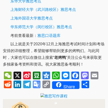
东华大学雅思考点
上海财经大学（武川路校区）雅思考点
上海外国语大学雅思考点
华东师范大学（闵行校区）雅思考点
考前查看最新：
雅思口语题库
以上就是关于2020年12月上海雅思考试时间计划和考场
安排的详细整理，希望能够帮助到更多的烤鸭们。与此同
时，大家也可以在微信上搜索“
老烤鸭
”关注公众号来获取更
多独家备考资料和资讯。祝大家雅思备考顺利！
WeChat
X
Sina
Douban
Qzone
WhatsApp
Messenger
Facebo
Mast
Em
Weibo
Reddit
LinkedIn
Telegram
Google
Copy
Shar
Share
Translate
Link