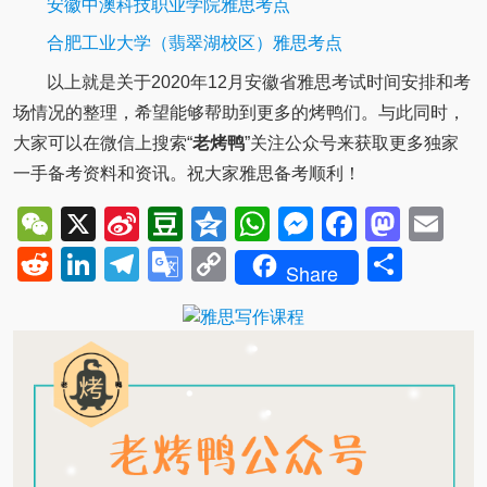
安徽中澳科技职业学院雅思考点
合肥工业大学（翡翠湖校区）雅思考点
以上就是关于2020年12月安徽省雅思考试时间安排和考
场情况的整理，希望能够帮助到更多的烤鸭们。与此同时，
大家可以在微信上搜索“
老烤鸭
”关注公众号来获取更多独家
一手备考资料和资讯。祝大家雅思备考顺利！
WeChat
X
Sina
Douban
Qzone
WhatsApp
Messenger
Facebo
Mast
Em
Weibo
Reddit
LinkedIn
Telegram
Google
Copy
Shar
Share
Translate
Link