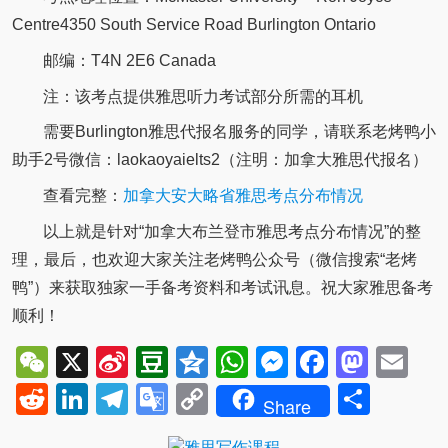
Centre4350 South Service Road Burlington Ontario
邮编：T4N 2E6 Canada
注：该考点提供雅思听力考试部分所需的耳机
需要Burlington雅思代报名服务的同学，请联系老烤鸭小
助手2号微信：laokaoyaielts2（注明：加拿大雅思代报名）
查看完整：
加拿大安大略省雅思考点分布情况
以上就是针对“加拿大布兰登市雅思考点分布情况”的整
理，最后，也欢迎大家关注老烤鸭公众号（微信搜索“老烤
鸭”）来获取独家一手备考资料和考试讯息。祝大家雅思备考
顺利！
WeChat
X
Sina
Douban
Qzone
WhatsApp
Messenger
Facebo
Mast
Em
Weibo
Reddit
LinkedIn
Telegram
Google
Copy
Shar
Share
Translate
Link