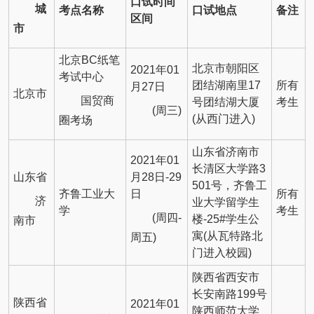
口试时间
城
考点名称
口试地点
备注
区间
市
北京BC纸笔
北京市朝阳区
2021年01
考试中心
团结湖南里17
所有
月27日
北京市
国贸商
号团结湖大厦
考生
(周三)
(从西门进入)
圈考场
山东省济南市
2021年01
长清区大学路3
山东省
月28日-29
501号，齐鲁工
齐鲁工业大
日
所有
济
业大学留学生
学
考生
(周四-
楼-25#学生公
南市
寓(从瓦特路北
周五)
门进入校园)
陕西省西安市
长安南路199号
陕西省
2021年01
陕西师范大学