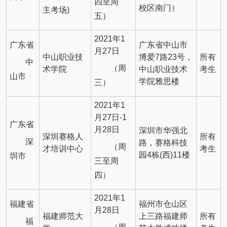
四至周
校区南门）
主考场)
五）
2021年1
广东省
广东省中山市
月27日
中山职业技
博爱7路23号，
所有
中
（周
术学院
中山职业技术
考生
山市
学院雅思楼
三）
2021年1
月27日-1
广东省
月28日
深圳市华强北
深圳赛格人
所有
深
路，赛格科技
（周
才培训中心
考生
园4栋(西)11楼
圳市
三至周
四）
2021年1
福建省
福州市仓山区
月28日
福建师范大
上三路福建师
所有
福