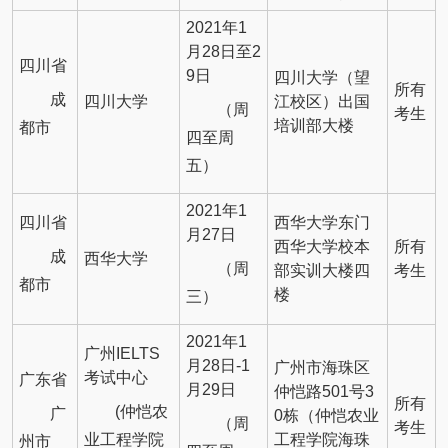
2021年1
月28日至2
四川省
9日
四川大学（望
所有
成
四川大学
江校区）出国
（周
考生
培训部大楼
都市
四至周
五）
2021年1
四川省
西华大学东门
月27日
西华大学校本
所有
成
西华大学
（周
部实训大楼四
考生
都市
楼
三）
2021年1
广州IELTS
月28日-1
广州市海珠区
考试中心
广东省
月29日
仲恺路501号3
所有
(仲恺农
广
0栋（仲恺农业
（周
考生
业工程学院
工程学院海珠
州市