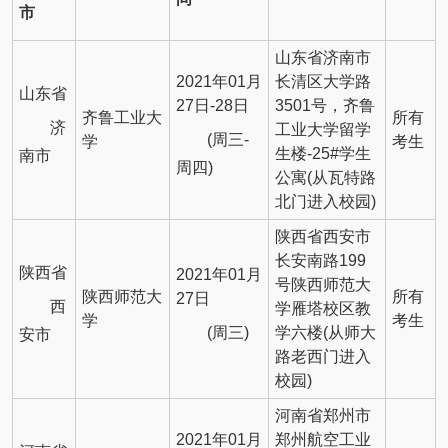
市
山东省济南市
2021年01月
长清区大学路
山东省
27日-28日
3501号，齐鲁
齐鲁工业大
所有
济
工业大学留学
(周三-
学
考生
生楼-25#学生
南市
周四)
公寓(从瓦特路
北门进入校园)
陕西省西安市
长安南路199
陕西省
2021年01月
号陕西师范大
陕西师范大
所有
27日
西
学雁塔校区教
学
考生
(周三)
学六楼(从师大
安市
路老西门进入
校园)
河南省郑州市
2021年01月
郑州航空工业