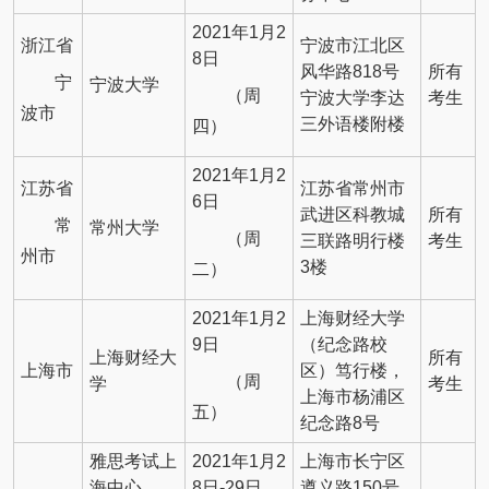
2021年1月2
浙江省
宁波市江北区
8日
风华路818号
所有
宁
宁波大学
（周
宁波大学李达
考生
波市
三外语楼附楼
四）
2021年1月2
江苏省
江苏省常州市
6日
武进区科教城
所有
常
常州大学
（周
三联路明行楼
考生
州市
3楼
二）
2021年1月2
上海财经大学
9日
（纪念路校
上海财经大
所有
上海市
区）笃行楼，
（周
学
考生
上海市杨浦区
五）
纪念路8号
雅思考试上
2021年1月2
上海市长宁区
海中心
8日-29日
遵义路150号