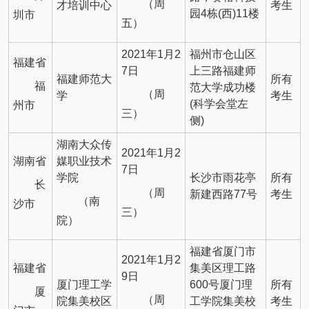
（周
才培训中心
考生
园4栋(西)11楼
圳市
五）
2021年1月2
福州市仓山区
福建省
7日
上三路福建师
福建师范大
所有
福
范大学成功楼
（周
学
考生
(科学会堂左
州市
三）
侧)
湖南大众传
2021年1月2
湖南省
媒职业技术
7日
学院
长沙市雨花亭
所有
长
（周
新建西路77号
考生
（南
沙市
三）
院）
福建省厦门市
2021年1月2
福建省
集美区理工路
9日
厦门理工学
600号厦门理
所有
厦
（周
院集美校区
工学院集美校
考生