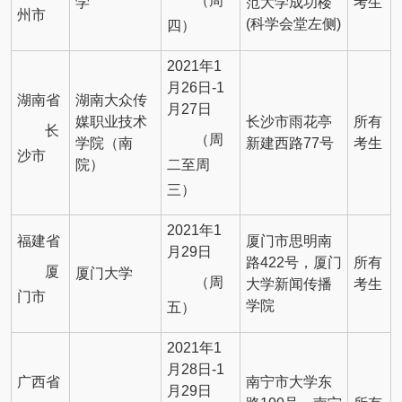
（周
学
范大学成功楼
考生
州市
(科学会堂左侧)
四）
2021年1
月26日-1
湖南省
湖南大众传
月27日
媒职业技术
长沙市雨花亭
所有
长
（周
学院（南
新建西路77号
考生
沙市
二至周
院）
三）
2021年1
福建省
厦门市思明南
月29日
路422号，厦门
所有
厦
厦门大学
（周
大学新闻传播
考生
门市
学院
五）
2021年1
月28日-1
广西省
南宁市大学东
月29日