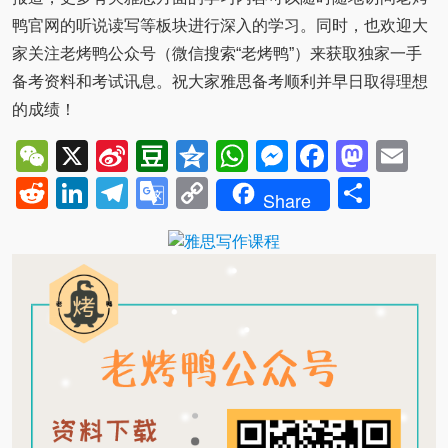
鸭官网的听说读写等板块进行深入的学习。同时，也欢迎大
家关注老烤鸭公众号（微信搜索“老烤鸭”）来获取独家一手
备考资料和考试讯息。祝大家雅思备考顺利并早日取得理想
的成绩！
WeChat
X
Sina
Douban
Qzone
WhatsApp
Messenger
Facebo
Mast
Em
Weibo
Reddit
LinkedIn
Telegram
Google
Copy
Shar
Share
Translate
Link