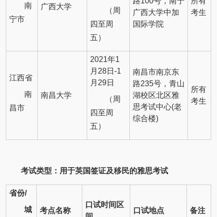
路100号，南宁
所有
南
广西大学
（周
广西大学中加
考生
宁市
四至周
国际学院
五）
2021年1
月28日-1
南昌市南京东
江西省
月29日
路235号，青山
所有
南
南昌大学
湖校区北区雅
（周
考生
思考试中心(老
昌市
四至周
综合楼)
五）
考试类型：用于英国签证及移民的雅思考试
省份/
口试时间区
城
考点名称
口试地点
备注
间