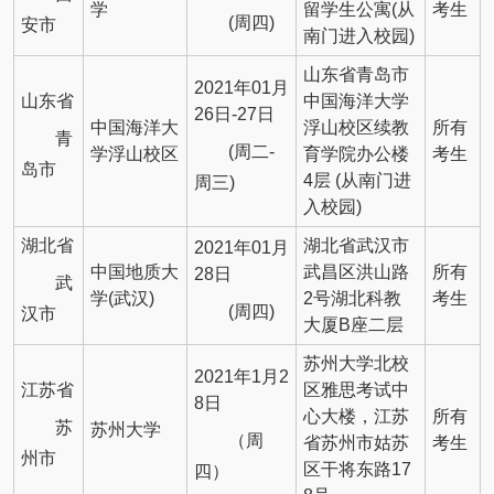
学
留学生公寓(从
考生
(周四)
安市
南门进入校园)
山东省青岛市
2021年01月
山东省
中国海洋大学
26日-27日
中国海洋大
浮山校区续教
所有
青
(周二-
学浮山校区
育学院办公楼
考生
岛市
4层 (从南门进
周三)
入校园)
湖北省
湖北省武汉市
2021年01月
中国地质大
武昌区洪山路
所有
28日
武
学(武汉)
2号湖北科教
考生
(周四)
汉市
大厦B座二层
苏州大学北校
2021年1月2
江苏省
区雅思考试中
8日
心大楼，江苏
所有
苏
苏州大学
（周
省苏州市姑苏
考生
州市
区干将东路17
四）