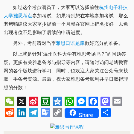
如过这个考点满员了，大家可以选择前往
杭州电子科技
大学雅思考点
参加考试。如果特别想在本地参加考试，那么
老烤鸭建议大家至少提前一个月就在官网上把名报好，以免
出现考位不足影响了后续的申请进度。
另外，考前请对当季
雅思口语题库
做好充分的准备。
以上就是针对“温州医科大学有雅思考场吗？”的问题答
疑。更多有关雅思备考与指导等内容，请随时访问老烤鸭官
网的各个版块进行学习。同时，也欢迎大家关注公众号来获
取一手备考资源。最后，祝大家雅思备考顺利并早日取得理
想的分数！
WeChat
X
Sina
Douban
Qzone
WhatsApp
Messenger
Facebo
Mast
Em
Weibo
Reddit
LinkedIn
Telegram
Google
Copy
Shar
Share
Translate
Link